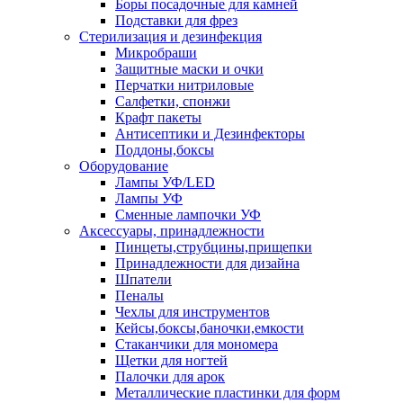
Боры посадочные для камней
Подставки для фрез
Стерилизация и дезинфекция
Микробраши
Защитные маски и очки
Перчатки нитриловые
Салфетки, спонжи
Крафт пакеты
Антисептики и Дезинфекторы
Поддоны,боксы
Оборудование
Лампы УФ/LED
Лампы УФ
Сменные лампочки УФ
Аксессуары, принадлежности
Пинцеты,струбцины,прищепки
Принадлежности для дизайна
Шпатели
Пеналы
Чехлы для инструментов
Кейсы,боксы,баночки,емкости
Стаканчики для мономера
Щетки для ногтей
Палочки для арок
Металлические пластинки для форм