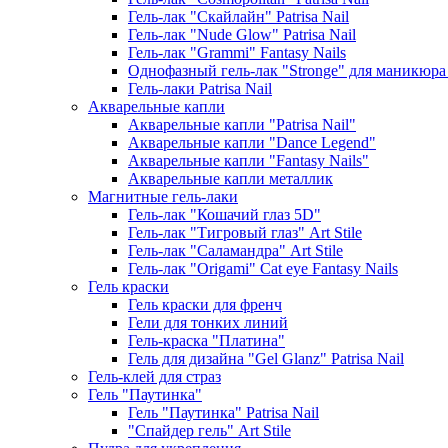
Гель-лак "Скайлайн" Patrisa Nail
Гель-лак "Nude Glow" Patrisa Nail
Гель-лак "Grammi" Fantasy Nails
Однофазный гель-лак "Stronge" для маникюра
Гель-лаки Patrisa Nail
Акварельные капли
Акварельные капли "Patrisa Nail"
Акварельные капли "Dance Legend"
Акварельные капли "Fantasy Nails"
Акварельные капли металлик
Магнитные гель-лаки
Гель-лак "Кошачий глаз 5D"
Гель-лак "Тигровый глаз" Art Stile
Гель-лак "Саламандра" Art Stile
Гель-лак "Origami" Cat eye Fantasy Nails
Гель краски
Гель краски для френч
Гели для тонких линий
Гель-краска "Платина"
Гель для дизайна "Gel Glanz" Patrisa Nail
Гель-клей для страз
Гель "Паутинка"
Гель "Паутинка" Patrisa Nail
"Спайдер гель" Art Stile