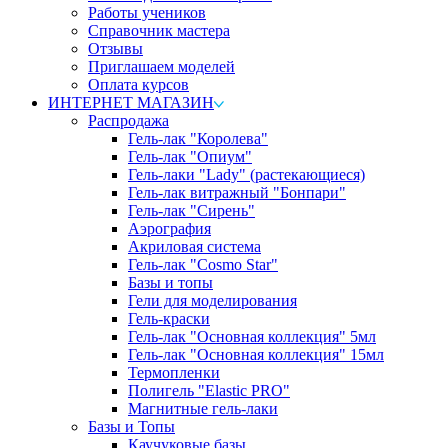
Работы учеников
Справочник мастера
Отзывы
Приглашаем моделей
Оплата курсов
ИНТЕРНЕТ МАГАЗИН
Распродажа
Гель-лак "Королева"
Гель-лак "Опиум"
Гель-лаки "Lady" (растекающиеся)
Гель-лак витражный "Бонпари"
Гель-лак "Сирень"
Аэрография
Акриловая система
Гель-лак "Cosmo Star"
Базы и топы
Гели для моделирования
Гель-краски
Гель-лак "Основная коллекция" 5мл
Гель-лак "Основная коллекция" 15мл
Термопленки
Полигель "Elastic PRO"
Магнитные гель-лаки
Базы и Топы
Каучуковые базы