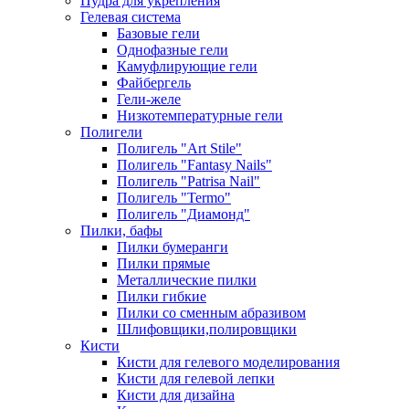
Пудра для укрепления
Гелевая система
Базовые гели
Однофазные гели
Камуфлирующие гели
Файбергель
Гели-желе
Низкотемпературные гели
Полигели
Полигель "Art Stile"
Полигель "Fantasy Nails"
Полигель "Patrisa Nail"
Полигель "Termo"
Полигель "Диамонд"
Пилки, бафы
Пилки бумеранги
Пилки прямые
Металлические пилки
Пилки гибкие
Пилки со сменным абразивом
Шлифовщики,полировщики
Кисти
Кисти для гелевого моделирования
Кисти для гелевой лепки
Кисти для дизайна