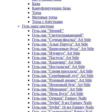
Базы
Камуфлирующие базы
Топы
Матовые топы
Топы с блёстками
Гель лаки цветные
Гель-лак "StrongE"
Гель-лак "Светоотражающий"
Гель-лак "Сочная фиалка" Art Stile
Гель-лак "Алые Паруса" Art Stile
Гель-лак "Бирюзовые бусы" Art Stile
Гель-лак "Изумруд" Art Stile
Гель-лак "Пастель" Art Stile
Гель-лак "Кашемир" Art Stile
Гель-лак "Ностальгия" Art Stile
Гель-лак "Синяя прохлада" Art Stile
Гель-лак "Серебряный луч" Art Stile
Гель-лак "Розовый нюанс" Art Stile
Гель-лак "Неоновый бум" Art Stile
Гель-лак "Мерцание" Art Stile
Гель-лак "Ночь Буги" Art Stile
Гель-лак "Origami" Fantasy Nails
Гель-лак "Stylist" 8 мл Fantasy Nails
Гель-лак "Stylist" 16 мл Fantasy Nails
Гель-лак "Cosmopolitan" Patrisa Nail