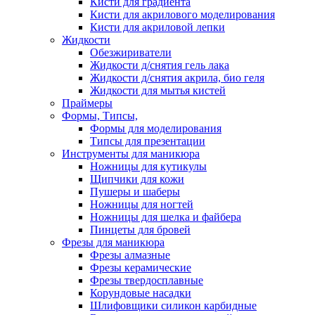
Кисти для градиента
Кисти для акрилового моделирования
Кисти для акриловой лепки
Жидкости
Обезжириватели
Жидкости д/снятия гель лака
Жидкости д/снятия акрила, био геля
Жидкости для мытья кистей
Праймеры
Формы, Типсы,
Формы для моделирования
Типсы для презентации
Инструменты для маникюра
Ножницы для кутикулы
Щипчики для кожи
Пушеры и шаберы
Ножницы для ногтей
Ножницы для шелка и файбера
Пинцеты для бровей
Фрезы для маникюра
Фрезы алмазные
Фрезы керамические
Фрезы твердосплавные
Корундовые насадки
Шлифовщики силикон карбидные