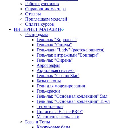
Работы учеников
Справочник мастера
Отзывы
Приглашаем моделей
Оплата курсов
ИНТЕРНЕТ МАГАЗИН
Распродажа
Гель-лак "Королева"
Гель-лак "Опиум"
Гель-лаки "Lady" (растекающиеся)
Гель-лак витражный "Бонпари"
Гель-лак "Сирень"
Аэрография
Акриловая система
Гель-лак "Cosmo Star"
Базы и топы
Гели для моделирования
Гель-краски
Гель-лак "Основная коллекция" 5мл
Гель-лак "Основная коллекция" 15мл
Термопленки
Полигель "Elastic PRO"
Магнитные гель-лаки
Базы и Топы
Каучуковые базы