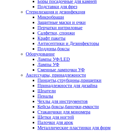
Боры посадочные для камней
Подставки для фрез
Стерилизация и дезинфекция
Микробраши
Защитные маски и очки
Перчатки нитриловые
Салфетки, спонжи
Крафт пакеты
Антисептики и Дезинфекторы
Поддоны,боксы
Оборудование
Лампы УФ/LED
Лампы УФ
Сменные лампочки УФ
Аксессуары, принадлежности
Пинцеты,струбцины,прищепки
Принадлежности для дизайна
Шпатели
Пеналы
Чехлы для инструментов
Кейсы,боксы,баночки,емкости
Стаканчики для мономера
Щетки для ногтей
Палочки для арок
Металлические пластинки для форм