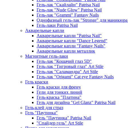
Гель-лак "Скайлайн" Patrisa Nail
Гель-лак "Nude Glow" Patrisa Nail
Гель-лак "Grammi" Fantasy Nails
Однофазный гель-лак "Stronge" для маникюра
Гель-лаки Patrisa Nail
Акварельные капли
Акварельные капли "Patrisa Nail"
Акварельные капли "Dance Legend"
Акварельные капли "Fantasy Nails"
Акварельные капли металлик
Магнитные гель-лаки
Гель-лак "Кошачий глаз 5D"
Гель-лак "Тигровый глаз" Art Stile
Гель-лак "Саламандра" Art Stile
Гель-лак "Origami" Cat eye Fantasy Nails
Гель краски
Гель краски для френч
Гели для тонких линий
Гель-краска "Платина"
Гель для дизайна "Gel Glanz" Patrisa Nail
Гель-клей для страз
Гель "Паутинка"
Гель "Паутинка" Patrisa Nail
"Спайдер гель" Art Stile