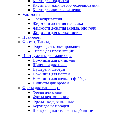
Кисти для градиента
Кисти для акрилового моделирования
Кисти для акриловой лепки
Жидкости
Обезжириватели
Жидкости д/снятия гель лака
Жидкости д/снятия акрила, био геля
Жидкости для мытья кистей
Праймеры
Формы, Типсы,
Формы для моделирования
Типсы для презентации
Инструменты для маникюра
Ножницы для кутикулы
Щипчики для кожи
Пушеры и шаберы
Ножницы для ногтей
Ножницы для шелка и файбера
Пинцеты для бровей
Фрезы для маникюра
Фрезы алмазные
Фрезы керамические
Фрезы твердосплавные
Корундовые насадки
Шлифовщики силикон карбидные