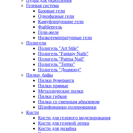
Пудра для укрепления
Гелевая система
Базовые гели
Однофазные гели
Камуфлирующие гели
Файбергель
Гели-желе
Низкотемпературные гели
Полигели
Полигель "Art Stile"
Полигель "Fantasy Nails"
Полигель "Patrisa Nail"
Полигель "Termo"
Полигель "Диамонд"
Пилки, бафы
Пилки бумеранги
Пилки прямые
Металлические пилки
Пилки гибкие
Пилки со сменным абразивом
Шлифовщики,полировщики
Кисти
Кисти для гелевого моделирования
Кисти для гелевой лепки
Кисти для дизайна