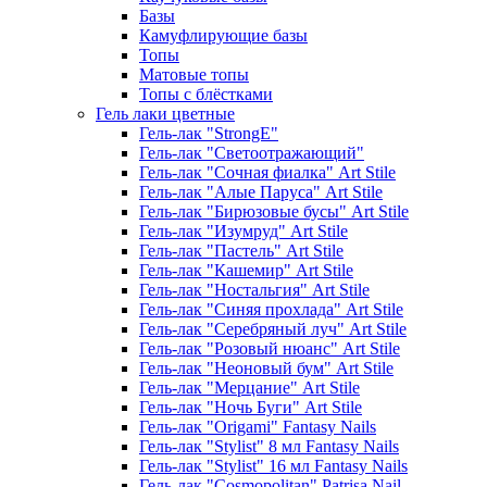
Базы
Камуфлирующие базы
Топы
Матовые топы
Топы с блёстками
Гель лаки цветные
Гель-лак "StrongE"
Гель-лак "Светоотражающий"
Гель-лак "Сочная фиалка" Art Stile
Гель-лак "Алые Паруса" Art Stile
Гель-лак "Бирюзовые бусы" Art Stile
Гель-лак "Изумруд" Art Stile
Гель-лак "Пастель" Art Stile
Гель-лак "Кашемир" Art Stile
Гель-лак "Ностальгия" Art Stile
Гель-лак "Синяя прохлада" Art Stile
Гель-лак "Серебряный луч" Art Stile
Гель-лак "Розовый нюанс" Art Stile
Гель-лак "Неоновый бум" Art Stile
Гель-лак "Мерцание" Art Stile
Гель-лак "Ночь Буги" Art Stile
Гель-лак "Origami" Fantasy Nails
Гель-лак "Stylist" 8 мл Fantasy Nails
Гель-лак "Stylist" 16 мл Fantasy Nails
Гель-лак "Cosmopolitan" Patrisa Nail